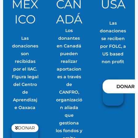
MÉX
CAN
USA
ICO
ADÁ
Las
Los
donaciones
Las
donantes
se reciben
donaciones
en Canadá
por FOLC, a
son
pueden
US based
recibidas
realizar
non profit
por el IIAC.
aportacion
Figura legal
es a través
del Centro
de
DONAR
de
CANFRO,
Aprendizaj
organizació
e Oaxaca
n aliada
que
gestiona
DONAR
los fondos y